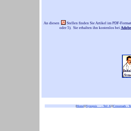
An diesen
Stellen finden Sie Artikel im PDF-Forma
oder 5). Sie erhalten ihn kostenlos bei
Adob
[
Home
] [
Synopsis - Teil A
] [
Crossroads - T