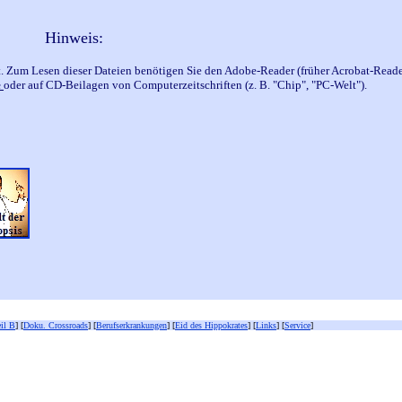
Hinweis:
t. Zum Lesen dieser Dateien benötigen Sie den Adobe-Reader (früher Acrobat-Reade
e
oder auf CD-Beilagen von Computerzeitschriften (z. B. "Chip", "PC-Welt").
eil B
] [
Doku. Crossroads
] [
Berufserkrankungen
] [
Eid des Hippokrates
] [
Links
] [
Service
]